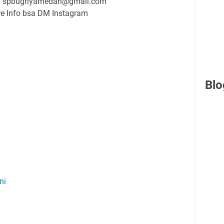
:
spbugriyamedan@gmail.com
e Info bsa DM Instagram
Blo
ni