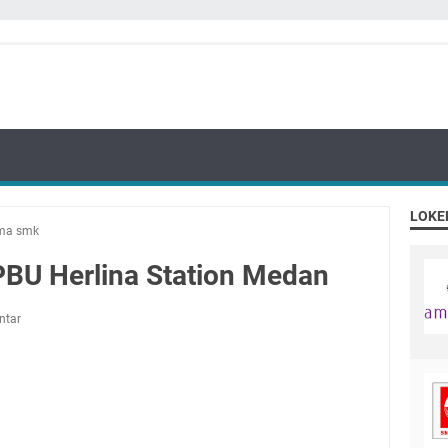
LOKE
ma smk
PBU Herlina Station Medan
ntar