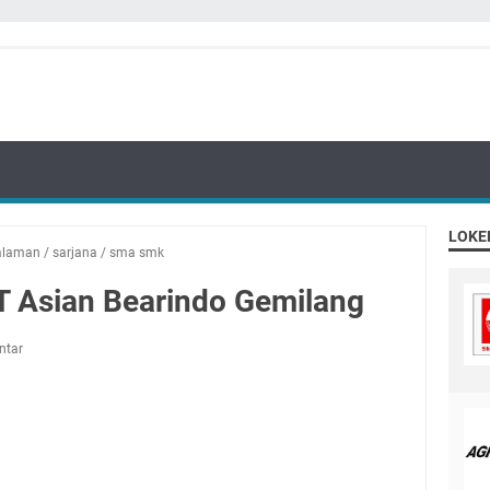
LOKE
alaman
/
sarjana
/
sma smk
 Asian Bearindo Gemilang
ntar