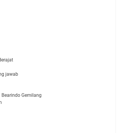
erajat
ung jawab
n Bearindo Gemilang
n