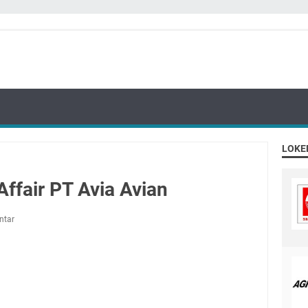
LOKE
ffair PT Avia Avian
ntar