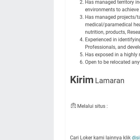
Has managed territory i
environments to achieve
Has managed projects/tas
medical/paramedical heal
nutrition, products, Rese
Experienced in identifyin
Professionals, and develo
Has exposed in a highly 
Open to be relocated an
Kirim
Lamaran
Melalui situs
:
Cari Loker kami lainnya klik
disi