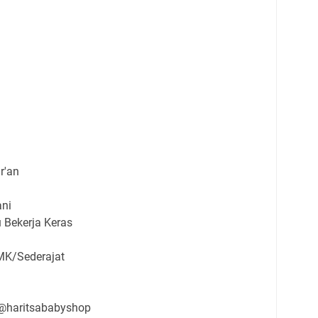
r'an
ni
 Bekerja Keras
MK/Sederajat
 @haritsababyshop