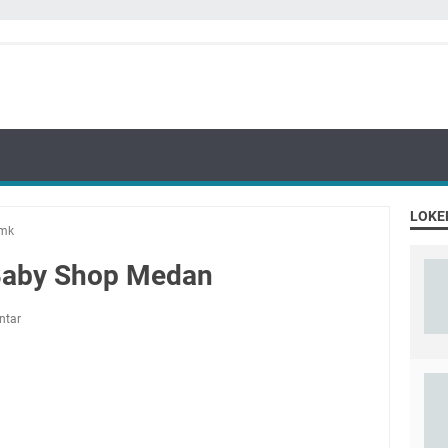
LOKE
mk
a Baby Shop Medan
ntar