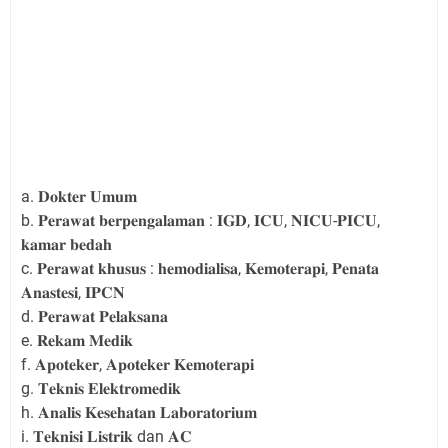
a. 𝐃𝐨𝐤𝐭𝐞𝐫 𝐔𝐦𝐮𝐦
b. 𝐏𝐞𝐫𝐚𝐰𝐚𝐭 𝐛𝐞𝐫𝐩𝐞𝐧𝐠𝐚𝐥𝐚𝐦𝐚𝐧 : 𝐈𝐆𝐃, 𝐈𝐂𝐔, 𝐍𝐈𝐂𝐔-𝐏𝐈𝐂𝐔,
𝐤𝐚𝐦𝐚𝐫 𝐛𝐞𝐝𝐚𝐡
c. 𝐏𝐞𝐫𝐚𝐰𝐚𝐭 𝐤𝐡𝐮𝐬𝐮𝐬 : 𝐡𝐞𝐦𝐨𝐝𝐢𝐚𝐥𝐢𝐬𝐚, 𝐊𝐞𝐦𝐨𝐭𝐞𝐫𝐚𝐩𝐢, 𝐏𝐞𝐧𝐚𝐭𝐚
𝐀𝐧𝐚𝐬𝐭𝐞𝐬𝐢, 𝐈𝐏𝐂𝐍
d. 𝐏𝐞𝐫𝐚𝐰𝐚𝐭 𝐏𝐞𝐥𝐚𝐤𝐬𝐚𝐧𝐚
e. 𝐑𝐞𝐤𝐚𝐦 𝐌𝐞𝐝𝐢𝐤
f. 𝐀𝐩𝐨𝐭𝐞𝐤𝐞𝐫, 𝐀𝐩𝐨𝐭𝐞𝐤𝐞𝐫 𝐊𝐞𝐦𝐨𝐭𝐞𝐫𝐚𝐩𝐢
g. 𝐓𝐞𝐤𝐧𝐢𝐬 𝐄𝐥𝐞𝐤𝐭𝐫𝐨𝐦𝐞𝐝𝐢𝐤
h. 𝐀𝐧𝐚𝐥𝐢𝐬 𝐊𝐞𝐬𝐞𝐡𝐚𝐭𝐚𝐧 𝐋𝐚𝐛𝐨𝐫𝐚𝐭𝐨𝐫𝐢𝐮𝐦
i. 𝐓𝐞𝐤𝐧𝐢𝐬𝐢 𝐋𝐢𝐬𝐭𝐫𝐢𝐤 dan 𝐀𝐂