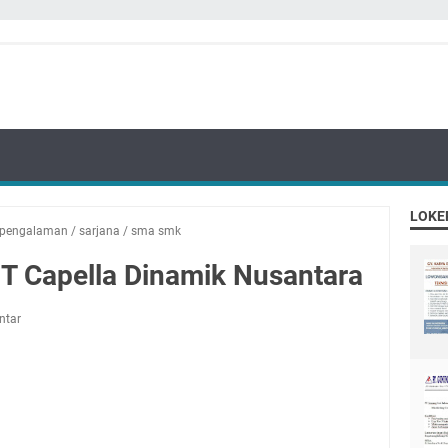
LOKE
pengalaman
/
sarjana
/
sma smk
T Capella Dinamik Nusantara
ntar