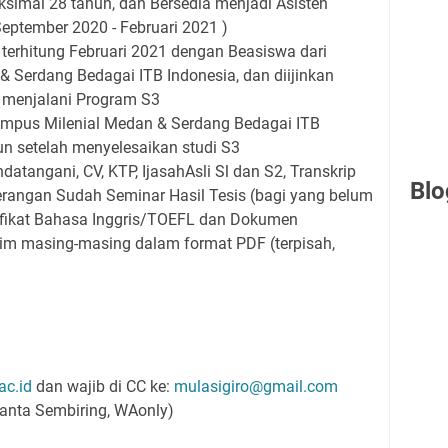
simal 28 tahun, dan Bersedia menjadi Asisten
eptember 2020 - Februari 2021 )
 terhitung Februari 2021 dengan Beasiswa dari
 Serdang Bedagai ITB Indonesia, dan diijinkan
 menjalani Program S3
ampus Milenial Medan & Serdang Bedagai ITB
un setelah menyelesaikan studi S3
datangani, CV, KTP, IjasahAsli Sl dan S2, Transkrip
Blo
terangan Sudah Seminar Hasil Tesis (bagi yang belum
rtifikat Bahasa Inggris/TOEFL dan Dokumen
im masing-masing dalam format PDF (terpisah,
ac.id
dan wajib di CC ke:
mulasigiro@gmail.com
anta Sembiring, WAonly)