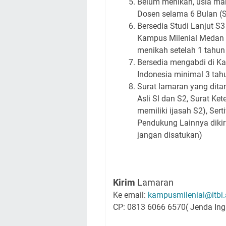
Belum menikah, usia mak
Dosen selama 6 Bulan (S
Bersedia Studi Lanjut S3
Kampus Milenial Medan &
menikah setelah 1 tahun
Bersedia mengabdi di K
Indonesia minimal 3 tah
Surat lamaran yang ditan
Asli Sl dan S2, Surat Ke
memiliki ijasah S2), Se
Pendukung Lainnya dikir
jangan disatukan)
Kirim
Lamaran
Ke email:
kampusmilenial@itbi.
CP: 0813 6066 6570( Jenda Ing