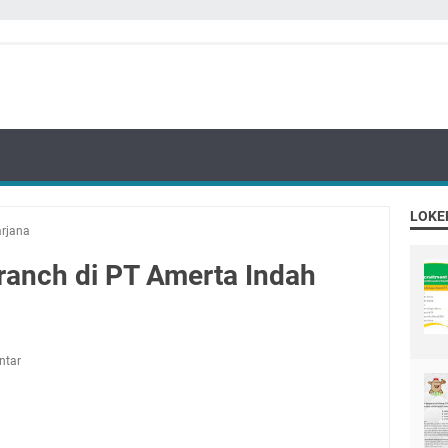
LOKE
arjana
ranch di PT Amerta Indah
ntar