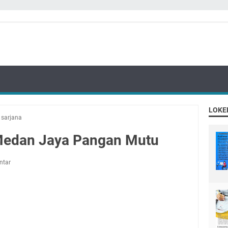
LOKE
/
sarjana
T Medan Jaya Pangan Mutu
ntar