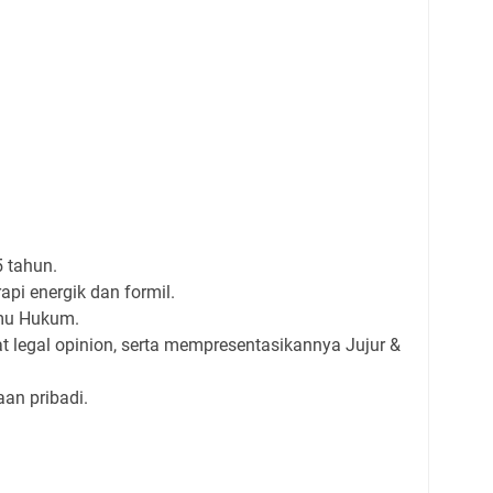
 tahun.
pi energik dan formil.
lmu Hukum.
egal opinion, serta mempresentasikannya Jujur &
an pribadi.